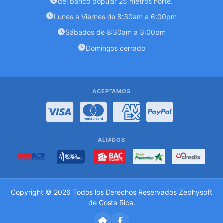
del banco popular 25 metros norte.
Lunes a Viernes de 8:30am a 6:00pm
Sábados de 8:30am a 3:00pm
Domingos cerrado
ACEPTAMOS
Visa
MasterCard
American Express
PayPal
ALIADOS
Copyright © 2026 Todos los Derechos Reservados
Zephysoft
de Costa Rica
.